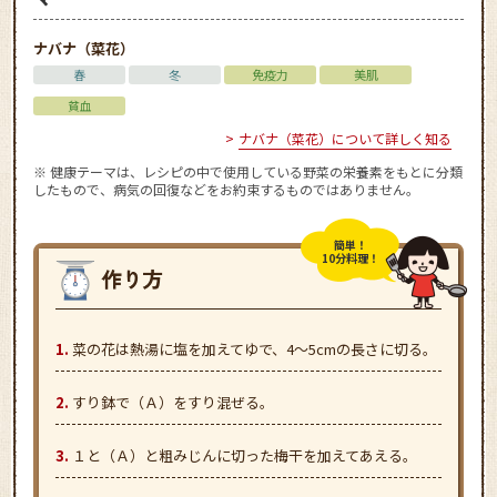
ナバナ（菜花）
春
冬
免疫力
美肌
貧血
ナバナ（菜花）について詳しく知る
※ 健康テーマは、レシピの中で使用している野菜の栄養素をもとに分類
したもので、病気の回復などをお約束するものではありません。
簡単！
10分料理！
菜の花は熱湯に塩を加えてゆで、4～5cmの長さに切る。
すり鉢で（Ａ）をすり混ぜる。
１と（Ａ）と粗みじんに切った梅干を加えてあえる。