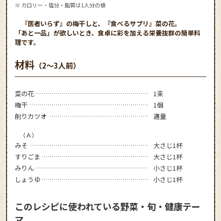
※ カロリー・塩分・脂質は1人分の値
『医者いらず』の梅干しと、『食べるサプリ』菜の花。
「あと一品」が欲しいとき、食卓に彩を加える栄養抜群の簡単料
理です。
材料
（2～3人前）
菜の花
1束
梅干
1個
削りカツオ
適量
（Ａ）
みそ
大さじ1杯
すりごま
大さじ1杯
みりん
小さじ1杯
しょうゆ
小さじ1杯
このレシピに使われている野菜・旬・健康テー
マ