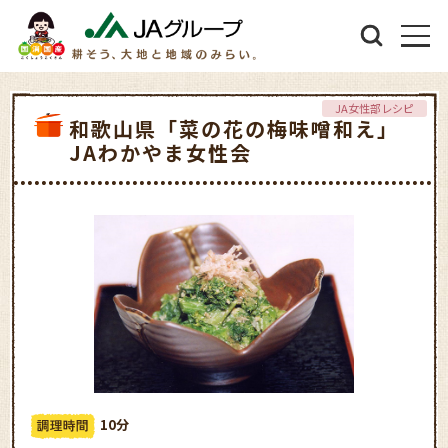
JA女性部レシピ
和歌山県「菜の花の梅味噌和え」
JAわかやま女性会
10分