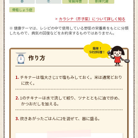
春
冬
胃腸障害
新陳代謝
骨粗しょう症
カラシナ（芥子菜）について詳しく知る
※ 健康テーマは、レシピの中で使用している野菜の栄養素をもとに分類
したもので、病気の回復などをお約束するものではありません。
簡単！
50分料理！
チキナーは塩大さじ1で塩もみしておく。米は通常どおり
に炊く。
1のチキナーは水で流して絞り、ツナとともに油で炒め、
かつおだしを加える。
炊きあがったごはんに2を混ぜて、器に盛る。