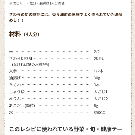
※ カロリー・塩分・脂質は1人分の値
さわらの旬の時期には、香良洲町の家庭でよく作られていた漁師
めし！！
材料
（4人分）
米
2合
さわら切り身
2切れ
(なければ鯖の水煮2缶)
人参
1/2本
油揚げ
30g
ちくわ
3本
しょうゆ
大さじ1
みりん
大さじ2
あごだし(顆粒)
8g
水
350CC
このレシピに使われている野菜・旬・健康テー