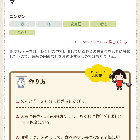
マ
ニンジン
春
冬
高血圧
老化
免疫力
ニンジンについて詳しく知る
※ 健康テーマは、レシピの中で使用している野菜の栄養素をもとに分類
したもので、病気の回復などをお約束するものではありません。
じっくり！
お料理！
米をとぎ、３０分ほどざるにあげる。
人参は長さ3ｃｍの細切りにし、ちくわは縦半分に切り2
ｍｍ程度に切る。
油揚げは、湯通しして、食べやすい長さの5ｍｍ幅に切