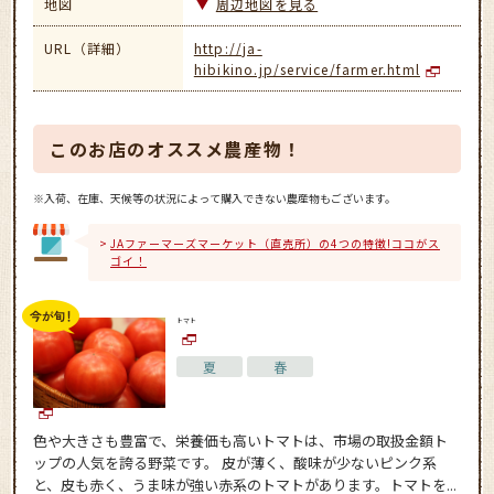
地図
周辺地図を見る
URL（詳細）
http://ja-
hibikino.jp/service/farmer.html
このお店のオススメ農産物！
※入荷、在庫、天候等の状況によって購入できない農産物もございます。
JAファーマーズマーケット（直売所）の4つの特徴!ココがス
ゴイ！
トマト
夏
春
色や大きさも豊富で、栄養価も高いトマトは、市場の取扱金額ト
ップの人気を誇る野菜です。 皮が薄く、酸味が少ないピンク系
と、皮も赤く、うま味が強い赤系のトマトがあります。トマトを...