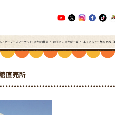
JAファーマーズマーケット(直売所)検索
埼玉県の直売所一覧
本庄あおぞら館直売所（
館直売所