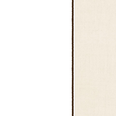
児玉こだま館直売所
美里万葉の里直売所
肉の駅 本店