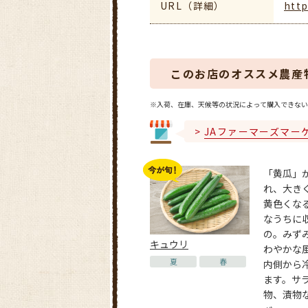
URL（詳細）
http
このお店のオススメ農産
※入荷、在庫、天候等の状況によって購入できない
JAファーマーズマー
「黄瓜」
れ、大き
黄色くな
なうちに
の。みず
キュウリ
わやかな
夏
春
内側から
ます。サ
物、漬物