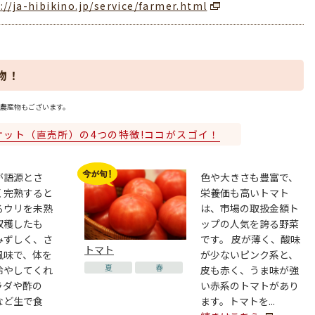
://ja-hibikino.jp/service/farmer.html
物！
農産物もございます。
ケット（直売所）の4つの特徴!ココがスゴイ！
が語源とさ
色や大きさも豊富で、
く完熟すると
栄養価も高いトマト
るウリを未熟
は、市場の取扱金額ト
収穫したも
ップの人気を誇る野菜
みずしく、さ
です。 皮が薄く、酸味
トマト
風味で、体を
が少ないピンク系と、
夏
春
冷やしてくれ
皮も赤く、うま味が強
ラダや酢の
い赤系のトマトがあり
など生で食
ます。トマトを...