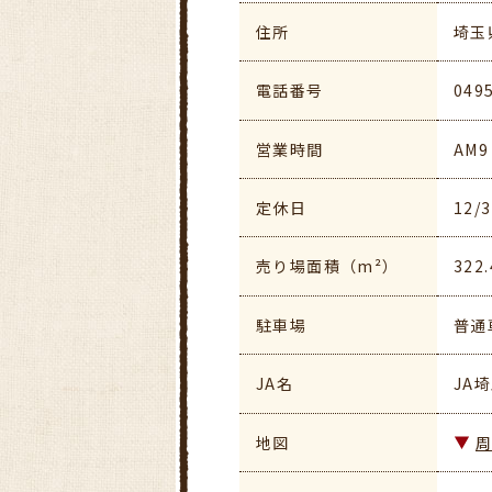
住所
埼玉
電話番号
049
営業時間
AM9
定休日
12
売り場面積（m²）
322.
駐車場
普通
JA名
JA
地図