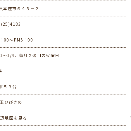
県本庄市６４３－２
5(25)4183
：00～PM5：00
/31～1/4、毎月２週目の火曜日
4
車５３台
埼玉ひびきの
周辺地図を見る