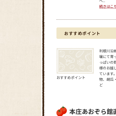
べ...
続きはこ
おすすめポイント
利根川沿
壌にて育
っぱいの
様のお越
ています
おすすめポイント
物、胡瓜
ど
本庄あおぞら館