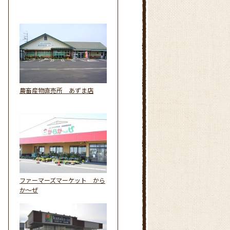
農畜産物直売所 あずま店
ファーマーズマーケット から
か～ぜ