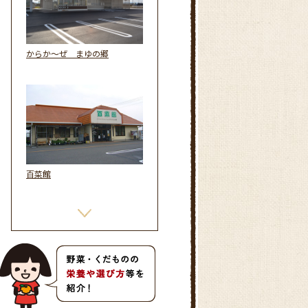
からか～ぜ まゆの郷
百菜館
フロル直売所