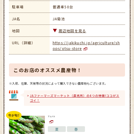
駐車場
普通車50台
JA名
JA菊池
地図
周辺地図を見る
URL（詳細）
https://jakikuchi.jp/agriculture/sh
ops/otsu-store
このお店のオススメ農産物！
※入荷、在庫、天候等の状況によって購入できない農産物もございます。
JAファーマーズマーケット（直売所）の4つの特徴!ココがス
ゴイ！
アスパラ
夏
春