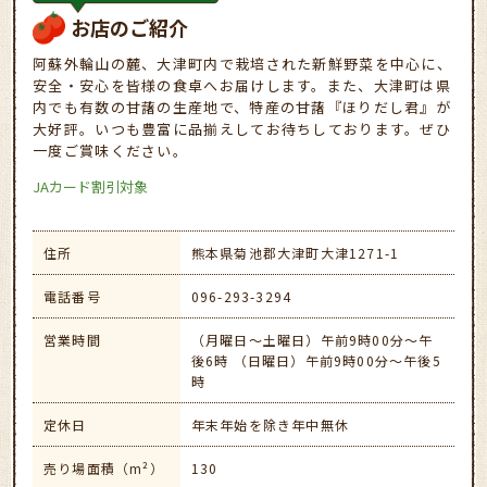
お店のご紹介
阿蘇外輪山の麓、大津町内で栽培された新鮮野菜を中心に、
安全・安心を皆様の食卓へお届けします。また、大津町は県
内でも有数の甘藷の生産地で、特産の甘藷『ほりだし君』が
大好評。いつも豊富に品揃えしてお待ちしております。ぜひ
一度ご賞味ください。
JAカード割引対象
住所
熊本県菊池郡大津町大津1271-1
電話番号
096-293-3294
営業時間
（月曜日～土曜日）午前9時00分～午
後6時 （日曜日）午前9時00分～午後5
時
定休日
年末年始を除き年中無休
売り場面積（m²）
130