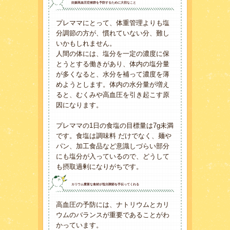
妊娠高血圧症候群を予防するために大切なこと
プレママにとって、体重管理よりも塩
分調節の方が、慣れていない分、難し
いかもしれません。
人間の体には、塩分を一定の濃度に保
とうとする働きがあり、体内の塩分量
が多くなると、水分を補って濃度を薄
めようとします。体内の水分量が増え
ると、むくみや高血圧を引き起こす原
因になります。
プレママの1日の食塩の目標量は7g未満
です。食塩は調味料 だけでなく、麺や
パン、加工食品など意識しづらい部分
にも塩分が入っているので、どうして
も摂取過剰になりがちです。
カリウム豊富な食材が塩分調節を手伝ってくれる
高血圧の予防には、ナトリウムとカリ
ウムのバランスが重要であることがわ
かっています。