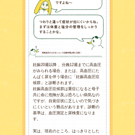
突然血圧が上がるショック妊娠末期は特に注意！
妊娠20週以降 、分娩12週までに高血圧
がみられる場合、または、高血圧にた
んぱく尿を伴う場合に「妊娠高血圧症
候群」と診断されます。
妊娠高血圧症候群は重症になると母子
共に命に危険が及ぶ恐ろしい病気なの
ですが、自覚症状に乏しいので気づき
にくいという難点があります。診断の
基準は、血圧測定と尿検査になりま
す。
実は、現在のところ、はっきりとした