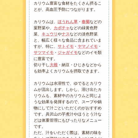
カリウム豊富な食材をたくさん摂るこ
とが、高血圧予防につながります。
カリウムは、
ほうれん草
・
春菊
などの
葉野菜や、
カボチャ
などの緑黄色野
菜、
キュウリ
や
ナス
などの淡色野菜
と、幅広く様々な食品に含まれていま
すが、特に、
サトイモ
・
ヤマノイモ
・
サツマイモ
・
ジャガイモ
などのイモ類
に豊富です。
切り干し
大根
・納豆・ひじきなどから
も効率よくカリウムを摂取できます。
カリウムは水溶性で、ゆでるとカリウ
ムが流出します。しかし、溶け出たカ
リウムも、素材中のカリウムと同じよ
うな効果を発揮するので、スープや鍋
物にして汁ごといただくのがおすすめ
です。具沢山の芋煮汁やほうとう汁な
どは体重管理にもぴったりなメニュー
です。
ただ、汁をいただく際は、素材の味を