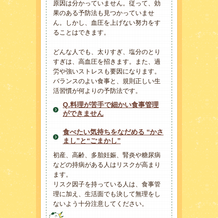
原因は分かっていません。従って、効
果のある予防法も見つかっていませ
ん。しかし、血圧を上げない努力をす
ることはできます。
どんな人でも、太りすぎ、塩分のとり
すぎは、高血圧を招きます。また、過
労や強いストレスも要因になります。
バランスのよい食事と、規則正しい生
活習慣が何よりの予防法です。
Q.料理が苦手で細かい食事管理
ができません
食べたい気持ちをなだめる “かさ
まし”と“ごまかし”
初産、高齢、多胎妊娠、腎炎や糖尿病
などの持病がある人はリスクが高まり
ます。
リスク因子を持っている人は、食事管
理に加え、生活面でも決して無理をし
ないよう十分注意してください。