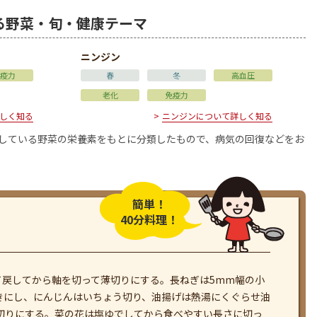
る野菜・旬・健康テーマ
ニンジン
疫力
春
冬
高血圧
老化
免疫力
しく知る
ニンジンについて詳しく知る
用している野菜の栄養素をもとに分類したもので、病気の回復などをお
簡単！
40分料理！
て戻してから軸を切って薄切りにする。長ねぎは5mm幅の小
きにし、にんじんはいちょう切り、油揚げは熱湯にくぐらせ油
冊切りにする。菜の花は塩ゆでしてから食べやすい長さに切っ