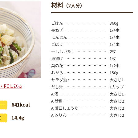
材料
（2人分）
ごはん
360g
長ねぎ
1/4本
にんじん
1/4本
ごぼう
1/4本
干ししいたけ
2枚
油揚げ
1枚
菜の花
1/2束
おから
150g
サラダ油
大さじ1
・PCに送る
だし汁
1カップ
A.酒
大さじ1
A.砂糖
大さじ2
641kcal
A.薄口しょうゆ
大さじ2
A.みりん
大さじ2
14.4g