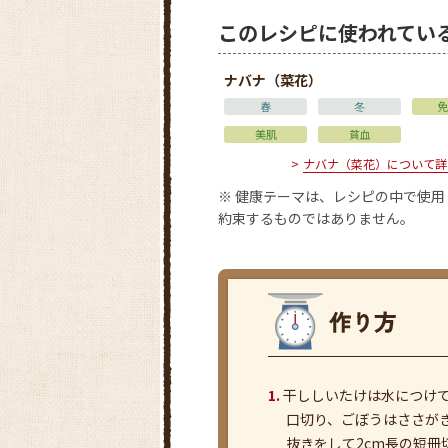
このレシピに使われてい
ナバナ（菜花）
春
冬
免
美肌
貧血
ナバナ（菜花）について詳
※ 健康テーマは、レシピの中で使
約束するものではありません。
干ししいたけは水につけ
口切り、ごぼうはささが
抜きをして2cm長の短