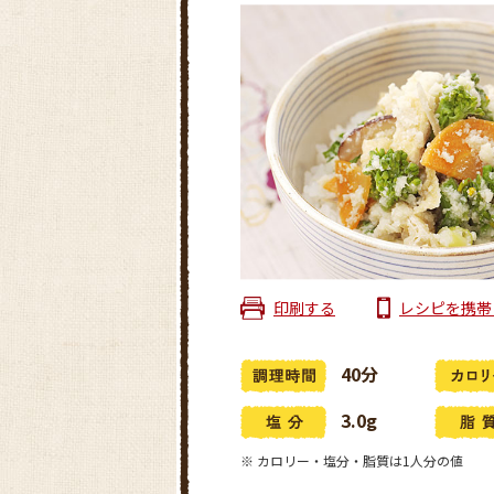
印刷する
レシピを携帯
40分
3.0g
※ カロリー・塩分・脂質は1人分の値