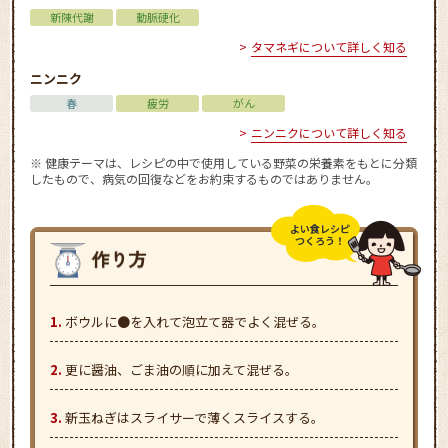
新陳代謝
動脈硬化
タマネギについて詳しく知る
ニンニク
春
疲労
がん
ニンニクについて詳しく知る
※ 健康テーマは、レシピの中で使用している野菜の栄養素をもとに分類
したもので、病気の回復などをお約束するものではありません。
よい食レシピ
つくろう！
ボウルに●を入れて泡立て器でよく混ぜる。
更に醤油、ごま油の順に加えて混ぜる。
新玉ねぎはスライサーで薄くスライスする。