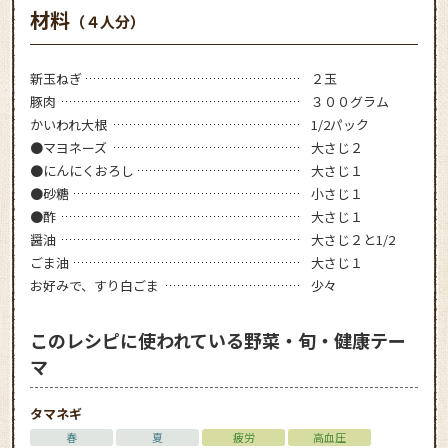
材料
（４人分）
新玉ねぎ
２玉
豚肉
３００グラム
かいわれ大根
1/2パック
●マヨネーズ
大さじ２
●にんにくおろし
大さじ１
●砂糖
小さじ１
●酢
大さじ１
醤油
大さじ２と1/2
ごま油
大さじ１
お好みで、すり白ごま
少々
このレシピに使われている野菜・旬・健康テー
マ
タマネギ
春
夏
疲労
高血圧