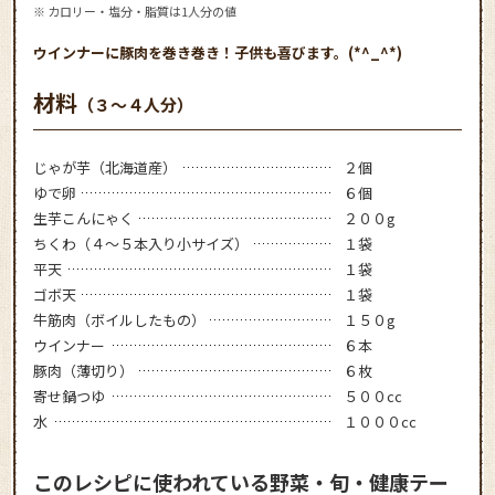
※ カロリー・塩分・脂質は1人分の値
ウインナーに豚肉を巻き巻き！子供も喜びます。(*^_^*)
材料
（３～４人分）
じゃが芋（北海道産）
２個
ゆで卵
６個
生芋こんにゃく
２００g
ちくわ（４～５本入り小サイズ）
１袋
平天
１袋
ゴボ天
１袋
牛筋肉（ボイルしたもの）
１５０g
ウインナー
６本
豚肉（薄切り）
６枚
寄せ鍋つゆ
５００cc
水
１０００cc
このレシピに使われている野菜・旬・健康テー