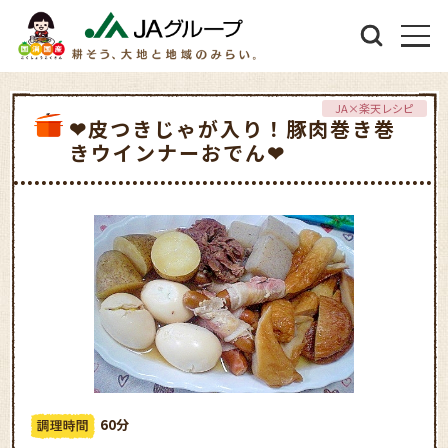
JA×楽天レシピ
❤皮つきじゃが入り！豚肉巻き巻
きウインナーおでん❤
60分