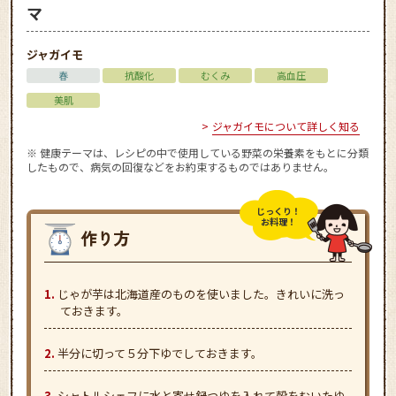
マ
ジャガイモ
春
抗酸化
むくみ
高血圧
美肌
ジャガイモについて詳しく知る
※ 健康テーマは、レシピの中で使用している野菜の栄養素をもとに分類
したもので、病気の回復などをお約束するものではありません。
じっくり！
お料理！
じゃが芋は北海道産のものを使いました。きれいに洗っ
ておきます。
半分に切って５分下ゆでしておきます。
シャトルシェフに水と寄せ鍋つゆを入れて殻をむいたゆ