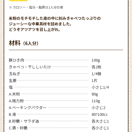
※ カロリー・塩分・脂質は1人分の値
米粉のモチモチした皮の中に刻みきゃべつたっぷりの
ジューシーな中華具材を詰めました。
どうぞアツアツを召し上がれ。
材料
（6人分）
豚ひき肉
100g
きゃべつ・干ししいたけ
各2枚
玉ねぎ
1/4個
生姜
1片
塩
小さじ1/4
A.米粉
80g
A.強力粉
110g
A.ベーキングパウダー
小さじ2
B.湯
80?100cc
B.砂糖・サラダ油
各大さじ1
C.酒・砂糖
各小さじ1