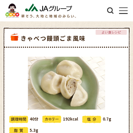
よい食レシピ
きゃべつ饅頭ごま風味
40分
192kcal
0.7g
5.3g