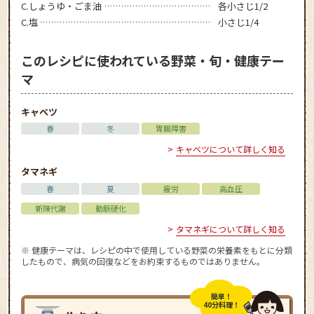
C.しょうゆ・ごま油
各小さじ1/2
C.塩
小さじ1/4
このレシピに使われている野菜・旬・健康テー
マ
キャベツ
春
冬
胃腸障害
キャベツについて詳しく知る
タマネギ
春
夏
疲労
高血圧
新陳代謝
動脈硬化
タマネギについて詳しく知る
※ 健康テーマは、レシピの中で使用している野菜の栄養素をもとに分類
したもので、病気の回復などをお約束するものではありません。
簡単！
40分料理！