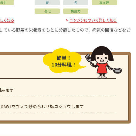
疫力
春
冬
高血圧
老化
免疫力
しく知る
ニンジンについて詳しく知る
用している野菜の栄養素をもとに分類したもので、病気の回復などをお
簡単！
10分料理！
刻みます
を炒め1を加えて炒め合わせ塩コショウします