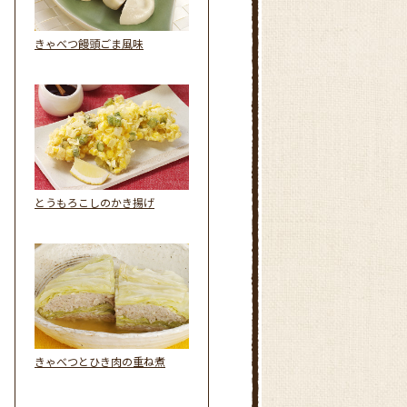
きゃべつ饅頭ごま風味
とうもろこしのかき揚げ
きゃべつとひき肉の重ね煮