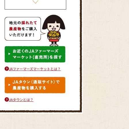
きゅうりとタコのさわやかマリ
ネ
JAファーマーズマーケットとは？
とうもろこしとハムの中華風炒
めごはん
JAタウンとは？