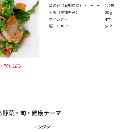
菜の花（愛知県産）
1/2袋
人参（愛知県産）
20ｇ
ウインナー
4本
塩コショウ
少々
・PCに送る
る野菜・旬・健康テーマ
ニンジン