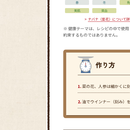
春
冬
免
美肌
貧血
ナバナ（菜花）について詳
※ 健康テーマは、レシピの中で使
約束するものではありません。
菜の花、人参は細かくに
油でウインナー（刻み）