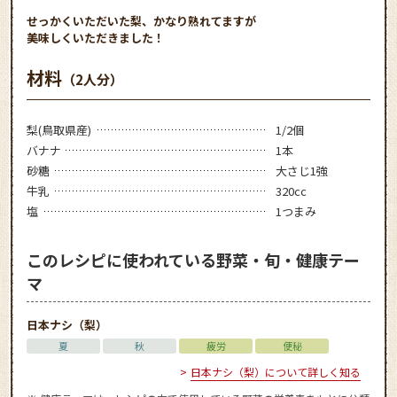
せっかくいただいた梨、かなり熟れてますが
美味しくいただきました！
材料
（2人分）
梨(鳥取県産)
1/2個
バナナ
1本
砂糖
大さじ1強
牛乳
320cc
塩
1つまみ
このレシピに使われている野菜・旬・健康テー
マ
日本ナシ（梨）
夏
秋
疲労
便秘
日本ナシ（梨）について詳しく知る