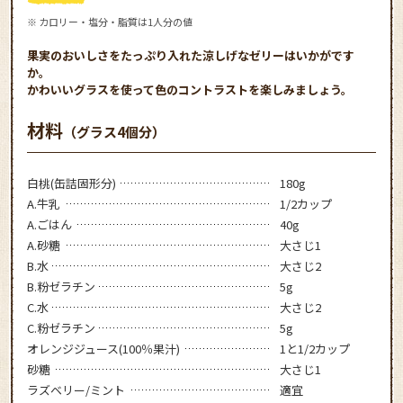
※ カロリー・塩分・脂質は1人分の値
果実のおいしさをたっぷり入れた涼しげなゼリーはいかがです
か。
かわいいグラスを使って色のコントラストを楽しみましょう。
材料
（グラス4個分）
白桃(缶詰固形分)
180g
A.牛乳
1/2カップ
A.ごはん
40g
A.砂糖
大さじ1
B.水
大さじ2
B.粉ゼラチン
5g
C.水
大さじ2
C.粉ゼラチン
5g
オレンジジュース(100％果汁)
1と1/2カップ
砂糖
大さじ1
ラズベリー/ミント
適宜