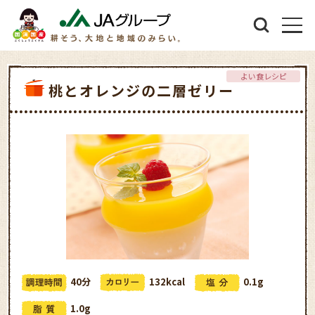
よい食レシピ
桃とオレンジの二層ゼリー
40分
132kcal
0.1g
1.0g