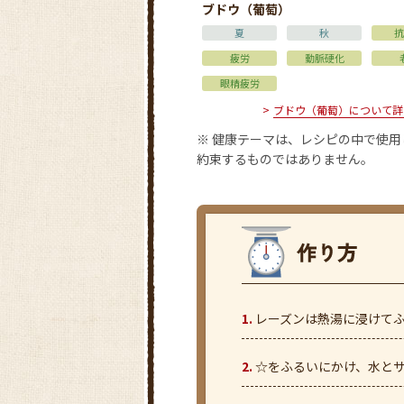
ブドウ（葡萄）
夏
秋
抗
疲労
動脈硬化
眼精疲労
ブドウ（葡萄）について詳
※ 健康テーマは、レシピの中で使
約束するものではありません。
レーズンは熱湯に浸けて
☆をふるいにかけ、水と