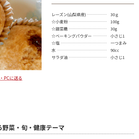
レーズン(山梨県産)
30ｇ
☆小麦粉
100g
☆甜菜糖
30g
☆ベーキングパウダー
小さじ1
☆塩
一つまみ
水
90cc
サラダ油
小さじ1
・PCに送る
る野菜・旬・健康テーマ