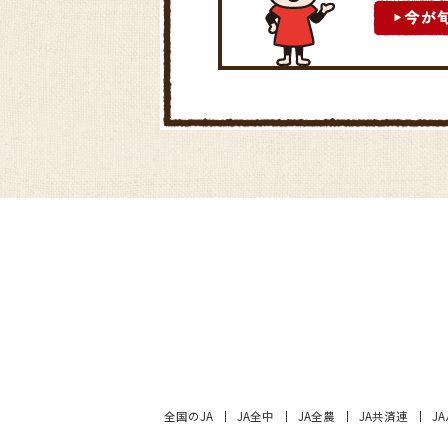
全国のJA
JA全中
JA全農
JA共済連
J