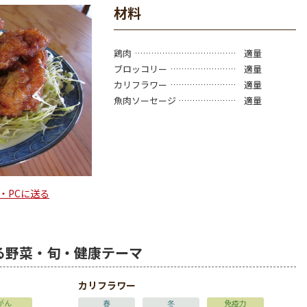
材料
鶏肉
適量
ブロッコリー
適量
カリフラワー
適量
魚肉ソーセージ
適量
・PCに送る
る野菜・旬・健康テーマ
カリフラワー
がん
春
冬
免疫力