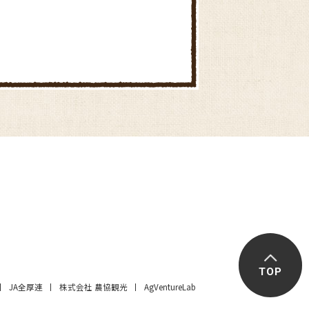
きゃべつ饅頭ごま風味
さつまいもごはん
TOP
きゅうりの冷や汁ごはん
JA全厚連
株式会社 農協観光
AgVentureLab