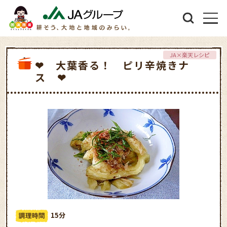
JA×楽天レシピ
❤ 大葉香る！ ピリ辛焼きナ
ス ❤
15分