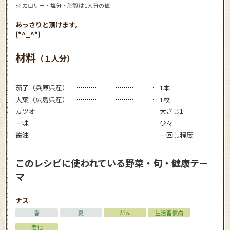
※ カロリー・塩分・脂質は1人分の値
あっさりと頂けます。
(*^_^*)
材料
（１人分）
茄子（兵庫県産）
1本
大葉（広島県産）
1枚
カツオ
大さじ1
一味
少々
醤油
一回し程度
このレシピに使われている野菜・旬・健康テー
マ
ナス
春
夏
がん
生活習慣病
老化