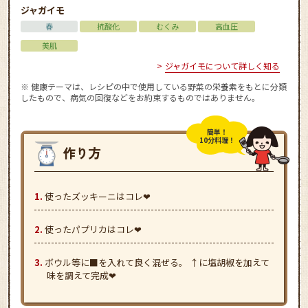
ジャガイモ
春
抗酸化
むくみ
高血圧
美肌
ジャガイモについて詳しく知る
※ 健康テーマは、レシピの中で使用している野菜の栄養素をもとに分類
したもので、病気の回復などをお約束するものではありません。
簡単！
10分料理！
使ったズッキーニはコレ❤
使ったパプリカはコレ❤
ボウル等に■を入れて良く混ぜる。 ↑に塩胡椒を加えて
味を調えて完成❤