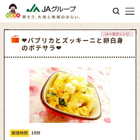
JA×楽天レシピ
❤パプリカとズッキーニと卵白身
のポテサラ❤
10分