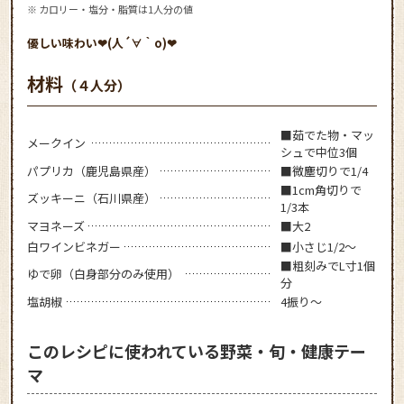
※ カロリー・塩分・脂質は1人分の値
優しい味わい❤(人´∀｀o)❤
材料
（４人分）
■茹でた物・マッ
メークイン
シュで中位3個
パプリカ（鹿児島県産）
■微塵切りで1/4
■1cm角切りで
ズッキーニ（石川県産）
1/3本
マヨネーズ
■大2
白ワインビネガー
■小さじ1/2～
■粗刻みでL寸1個
ゆで卵（白身部分のみ使用）
分
塩胡椒
4振り～
このレシピに使われている野菜・旬・健康テー
マ