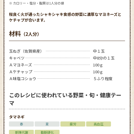
※ カロリー・塩分・脂質は1人分の値
程良く火が通ったシャキシャキ食感の野菜に濃厚なマヨネーズと
ケチャプが合います。
材料
（2人分）
玉ねぎ（佐賀県産）
中１玉
キャベツ
中8分の１玉
Ａマヨネーズ
100ｇ
Ａケチャップ
100ｇ
Ａ味塩コショウ
５ふり程度
このレシピに使われている野菜・旬・健康テー
マ
タマネギ
春
夏
疲労
高血圧
新陳代謝
動脈硬化