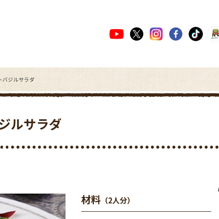
トバジルサラダ
ジルサラダ
材料
（2人分）