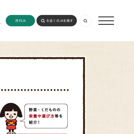
月刊JA
お近くのJAを探す