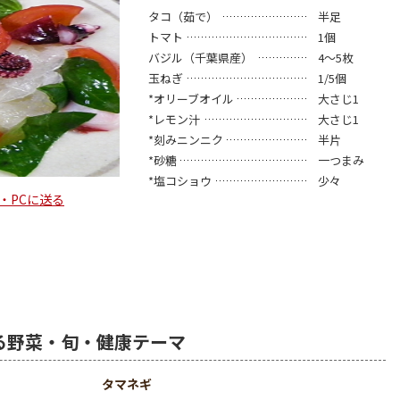
タコ（茹で）
半足
トマト
1個
バジル（千葉県産）
4～5枚
玉ねぎ
1/5個
*オリーブオイル
大さじ1
*レモン汁
大さじ1
*刻みニンニク
半片
*砂糖
一つまみ
*塩コショウ
少々
・PCに送る
る野菜・旬・健康テーマ
タマネギ