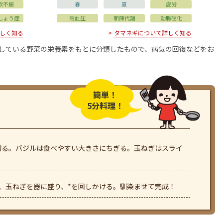
欲不振
春
夏
疲労
しょう症
高血圧
新陳代謝
動脈硬化
しく知る
タマネギについて詳しく知る
用している野菜の栄養素をもとに分類したもので、病気の回復などをお
簡単！
5分料理！
切る。バジルは食べやすい大きさにちぎる。玉ねぎはスライ
、玉ねぎを器に盛り、*を回しかける。馴染ませて完成！