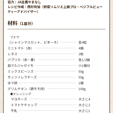
協力：JA全農やまなし
レシピ作成：西村有加（野菜ソムリエ上級プロ・べジフルビュー
ティーアドバイザー）
材料
（1皿分）
ブドウ
（シャインマスカット、ピオーネ）
各4粒
ミニトマト（赤）
4個
レタス
2枚
パプリカ（赤・黄）
各1/2個
茹でたジャガイモ
小1個分
ミックスビーンズ
50g
モッツァレラチーズ
50g
ゆで卵
1個
グリルチキン（鶏モモ肉）
100g
◆ドレッシング
マヨネーズ
大さじ4
トマトケチャップ
大さじ2
牛乳
大さじ1