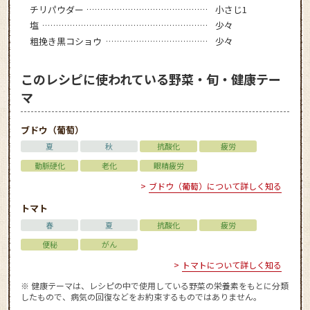
チリパウダー
小さじ1
塩
少々
粗挽き黒コショウ
少々
このレシピに使われている野菜・旬・健康テー
マ
ブドウ（葡萄）
夏
秋
抗酸化
疲労
動脈硬化
老化
眼精疲労
ブドウ（葡萄）について詳しく知る
トマト
春
夏
抗酸化
疲労
便秘
がん
トマトについて詳しく知る
※ 健康テーマは、レシピの中で使用している野菜の栄養素をもとに分類
したもので、病気の回復などをお約束するものではありません。