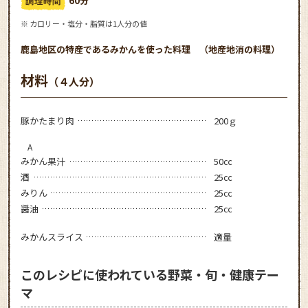
※ カロリー・塩分・脂質は1人分の値
鹿島地区の特産であるみかんを使った料理 （地産地消の料理）
材料
（４人分）
豚かたまり肉
200ｇ
A
みかん果汁
50㏄
酒
25㏄
みりん
25㏄
醤油
25㏄
みかんスライス
適量
このレシピに使われている野菜・旬・健康テー
マ