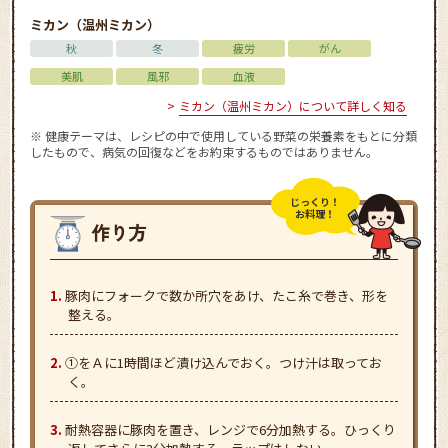
ミカン（温州ミカン）
秋
冬
疲労
がん
美肌
風邪
血液
ミカン（温州ミカン）について詳しく知る
※ 健康テーマは、レシピの中で使用している野菜の栄養素をもとに分類
したもので、病気の回復などをお約束するものではありません。
じっくり！
お料理！
豚肉にフォークで数か所穴をあけ、たこ糸で巻き、形を
整える。
①をＡに1時間ほど漬け込んでおく。つけ汁は取ってお
く。
耐熱容器に豚肉を置き、レンジで6分加熱する。ひっくり