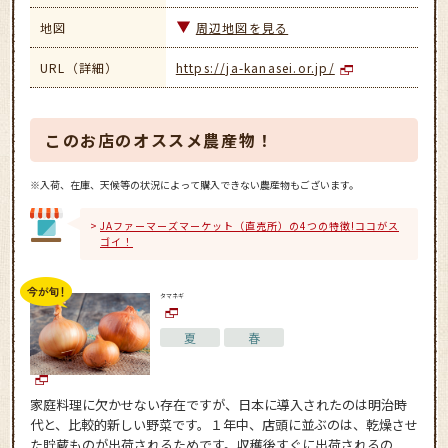
地図
周辺地図を見る
URL（詳細）
https://ja-kanasei.or.jp/
このお店のオススメ農産物！
※入荷、在庫、天候等の状況によって購入できない農産物もございます。
JAファーマーズマーケット（直売所）の4つの特徴!ココがス
ゴイ！
タマネギ
夏
春
家庭料理に欠かせない存在ですが、日本に導入されたのは明治時
代と、比較的新しい野菜です。１年中、店頭に並ぶのは、乾燥させ
た貯蔵ものが出荷されるためです。収穫後すぐに出荷されるの...