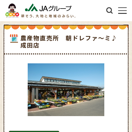
農産物直売所 朝ドレファ～ミ♪
成田店