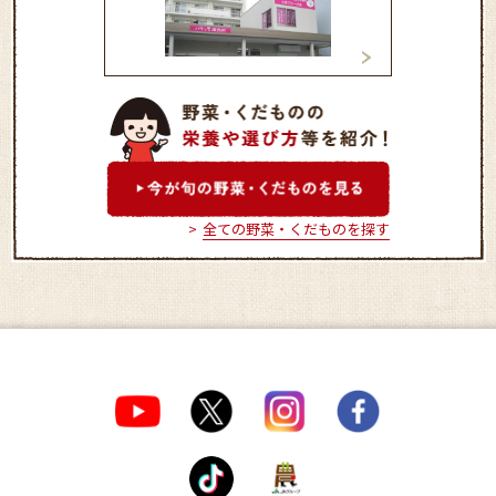
「ハマッ子」直売所 たま
「ハマッ子」直売
プラーザ店
カートきた店
全ての野菜・くだものを探す