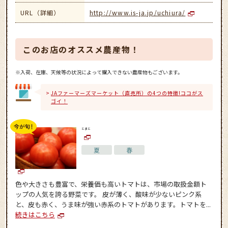
URL（詳細）
http://www.is-ja.jp/uchiura/
このお店のオススメ農産物！
※入荷、在庫、天候等の状況によって購入できない農産物もございます。
JAファーマーズマーケット（直売所）の4つの特徴!ココがス
ゴイ！
とまと
夏
春
色や大きさも豊富で、栄養価も高いトマトは、市場の取扱金額ト
ップの人気を誇る野菜です。 皮が薄く、酸味が少ないピンク系
と、皮も赤く、うま味が強い赤系のトマトがあります。トマトを...
続きはこちら