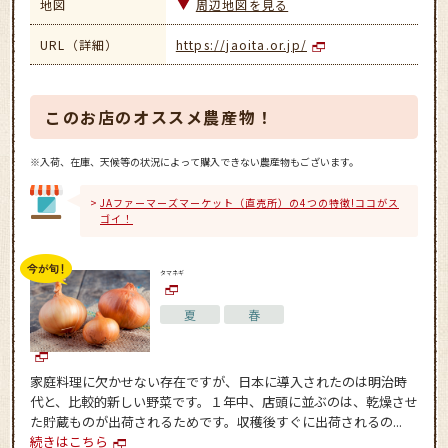
地図
周辺地図を見る
URL（詳細）
https://jaoita.or.jp/
このお店のオススメ農産物！
※入荷、在庫、天候等の状況によって購入できない農産物もございます。
JAファーマーズマーケット（直売所）の4つの特徴!ココがス
ゴイ！
タマネギ
夏
春
家庭料理に欠かせない存在ですが、日本に導入されたのは明治時
代と、比較的新しい野菜です。１年中、店頭に並ぶのは、乾燥させ
た貯蔵ものが出荷されるためです。収穫後すぐに出荷されるの...
続きはこちら