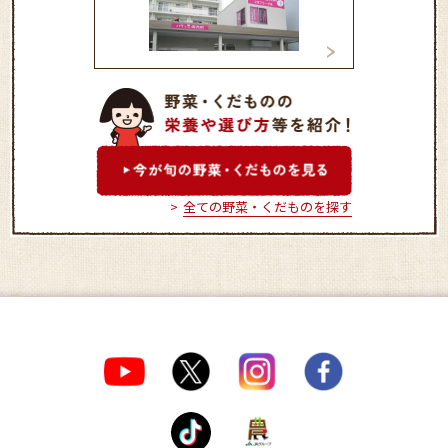
「ハマッ子」直売所 たま
「ハマッ子」直売
プラーザ店
カートきた店
全ての野菜・くだものを探す