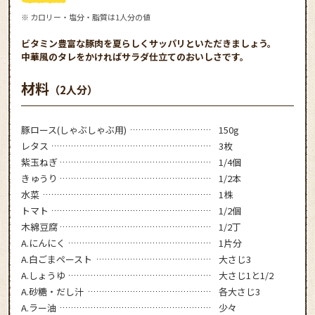
※ カロリー・塩分・脂質は1人分の値
ビタミン豊富な豚肉を夏らしくサッパリといただきましょう。
中華風のタレをかければサラダ仕立てのおいしさです。
材料
（2人分）
豚ロース(しゃぶしゃぶ用)
150g
レタス
3枚
紫玉ねぎ
1/4個
きゅうり
1/2本
水菜
1株
トマト
1/2個
木綿豆腐
1/2丁
A.にんにく
1片分
A.白ごまペースト
大さじ3
A.しょうゆ
大さじ1と1/2
A.砂糖・だし汁
各大さじ3
A.ラー油
少々