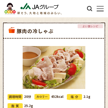
よい食レシピ
豚肉の冷しゃぶ
20分
452kcal
2.1g
25.2g