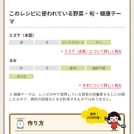
このレシピに使われている野菜・旬・健康テー
マ
ミズナ（水菜）
春
冬
コレステロール
がん
ミズナ（水菜）について詳しく知る
ネギ
秋
冬
疲労
食欲不振
冷え性
ネギについて詳しく知る
※ 健康テーマは、レシピの中で使用している野菜の栄養素をもとに分類
したもので、病気の回復などをお約束するものではありません。
簡単！
20分料理！