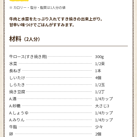
※ カロリー・塩分・脂質は1人分の値
牛肉と水菜をたっぷり入れてすき焼きの出来上がり。
甘辛い味つけでごはんがすすみます。
材料
（2人分）
牛ロース(すき焼き用)
300g
水菜
1/2束
長ねぎ
1本
しいたけ
4個
しらたき
1/2玉
焼き豆腐
1/2丁
A.酒
1/4カップ
A.砂糖
大さじ3
A.しょうゆ
1/4カップ
A.みりん
1/4カップ
牛脂
少々
卵
2個