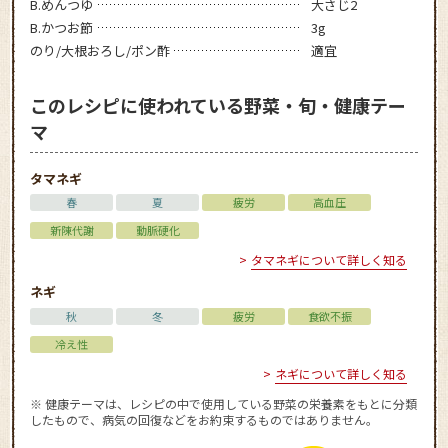
B.めんつゆ
大さじ2
B.かつお節
3g
のり/大根おろし/ポン酢
適宜
このレシピに使われている野菜・旬・健康テー
マ
タマネギ
春
夏
疲労
高血圧
新陳代謝
動脈硬化
タマネギについて詳しく知る
ネギ
秋
冬
疲労
食欲不振
冷え性
ネギについて詳しく知る
※ 健康テーマは、レシピの中で使用している野菜の栄養素をもとに分類
したもので、病気の回復などをお約束するものではありません。