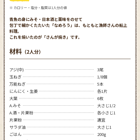
※ カロリー・塩分・脂質は1人分の値
青魚の身にみそ・日本酒と薬味をのせて
包丁で細かくたたいた「なめろう」は、もともと漁師さんの船上
料理。
これを焼いたのが「さんが焼き」です。
材料
（2人分）
アジ(中)
3尾
玉ねぎ
1/8個
万能ねぎ
5本
にんにく・生姜
各1片
大葉
6枚
A.みそ
大さじ1/2
A.酒・片栗粉
各小さじ1
片栗粉
適宜
サラダ油
大さじ1
ごはん
200g