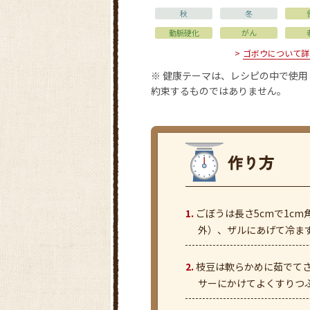
秋
冬
動脈硬化
がん
ゴボウについて詳
※ 健康テーマは、レシピの中で使
約束するものではありません。
ごぼうは長さ5cmで1c
外）、ザルにあげて冷ま
枝豆は軟らかめに茹でて
サーにかけてよくすりつ