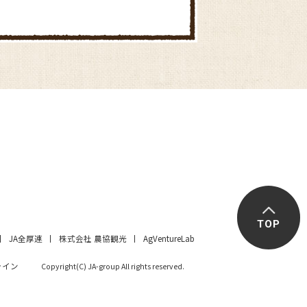
きゅうりの冷や汁ごはん
きゅうりとタコのさわやかマリ
ネ
TOP
JA全厚連
株式会社 農協観光
AgVentureLab
さつまいもごはん
ライン
Copyright(C) JA-group All rights reserved.