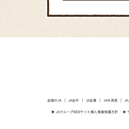
全国のJA
JA全中
JA全農
JA共済連
J
▶︎ JAグループWEBサイト個人情報保護方針
▶︎