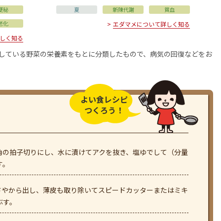
便秘
夏
新陳代謝
貧血
老化
エダマメについて詳しく知る
しく知る
用している野菜の栄養素をもとに分類したもので、病気の回復などをお
よい食レシピ
つくろう！
m角の拍子切りにし、水に漬けてアクを抜き、塩ゆでして（分量
す。
さやから出し、薄皮も取り除いてスピードカッターまたはミキ
ぶす。