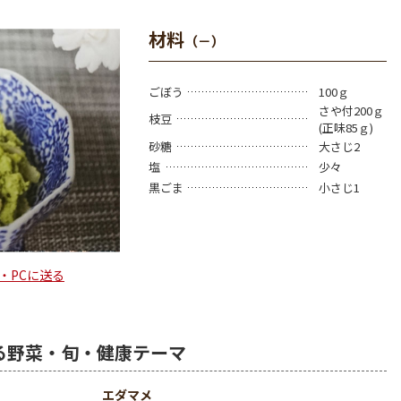
材料
（－）
ごぼう
100ｇ
さや付200ｇ
枝豆
(正味85ｇ)
砂糖
大さじ2
塩
少々
黒ごま
小さじ1
・PCに送る
る野菜・旬・健康テーマ
エダマメ