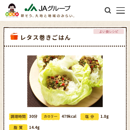
よい食レシピ
レタス巻きごはん
30分
479kcal
1.8g
14.4g