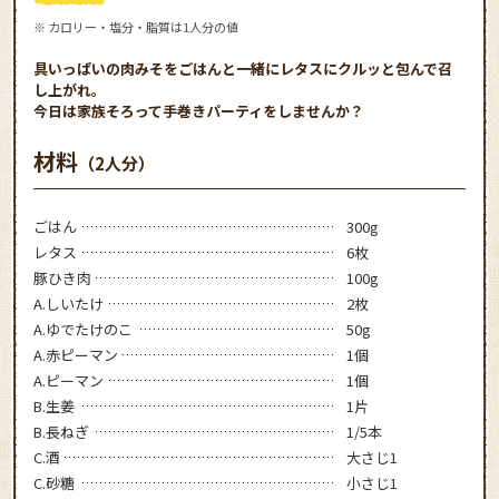
※ カロリー・塩分・脂質は1人分の値
具いっぱいの肉みそをごはんと一緒にレタスにクルッと包んで召
し上がれ。
今日は家族そろって手巻きパーティをしませんか？
材料
（2人分）
ごはん
300g
レタス
6枚
豚ひき肉
100g
A.しいたけ
2枚
A.ゆでたけのこ
50g
A.赤ピーマン
1個
A.ピーマン
1個
B.生姜
1片
B.長ねぎ
1/5本
C.酒
大さじ1
C.砂糖
小さじ1