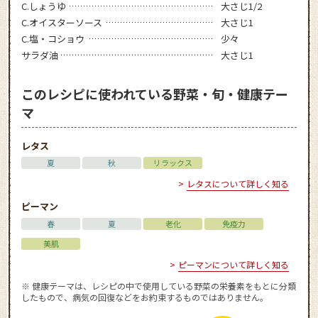
C.しょうゆ
大さじ1/2
C.オイスターソース
大さじ1
C.塩・コショウ
少々
サラダ油
大さじ1
このレシピに使われている野菜・旬・健康テー
マ
レタス
夏
秋
リラックス
レタスについて詳しく知る
ピーマン
春
夏
老化
免疫力
美肌
ピーマンについて詳しく知る
※ 健康テーマは、レシピの中で使用している野菜の栄養素をもとに分類
したもので、病気の回復などをお約束するものではありません。