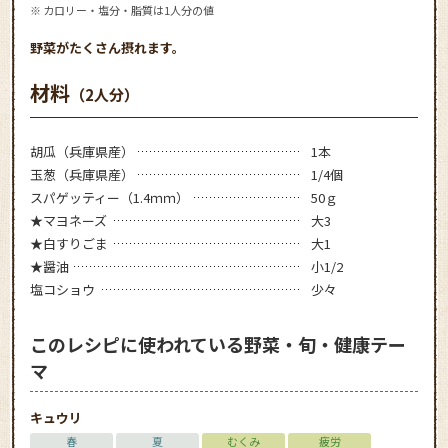
※ カロリー・塩分・脂質は1人分の値
野菜がたくさん摂れます。
材料
（2人分）
胡瓜（兵庫県産）
1本
玉葱（兵庫県産）
1/4個
スパゲッティー（1.4ｍｍ）
50ｇ
★マヨネーズ
大3
★白すりごま
大1
★醤油
小1/2
塩コショウ
少々
このレシピに使われている野菜・旬・健康テー
マ
キュウリ
春
夏
むくみ
疲労