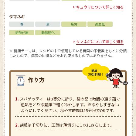
キュウリについて詳しく知る
タマネギ
春
夏
疲労
高血圧
新陳代謝
動脈硬化
タマネギについて詳しく知る
※ 健康テーマは、レシピの中で使用している野菜の栄養素をもとに分類
したもので、病気の回復などをお約束するものではありません。
簡単！
30分料理！
スパゲッティーは3等分に折り、袋の茹で時間の通り茹で
粗熱をとり冷蔵庫で軽く冷やします。※冷やしすぎない
ようにしてください。冷やす時間は15分程でOKです。
胡瓜は千切りに、玉葱は薄切りにし水にさらします。