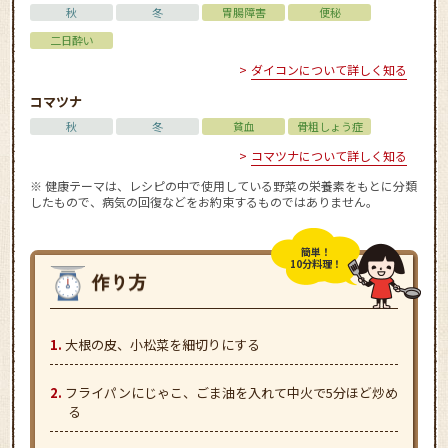
秋
冬
胃腸障害
便秘
二日酔い
ダイコンについて詳しく知る
コマツナ
秋
冬
貧血
骨粗しょう症
コマツナについて詳しく知る
※ 健康テーマは、レシピの中で使用している野菜の栄養素をもとに分類
したもので、病気の回復などをお約束するものではありません。
簡単！
10分料理！
大根の皮、小松菜を細切りにする
フライパンにじゃこ、ごま油を入れて中火で5分ほど炒め
る