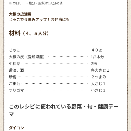
※ カロリー・塩分・脂質は1人分の値
大根の皮活用
じゃこでうまみアップ！お弁当にも
材料
（４、５人分）
じゃこ
４０ｇ
大根の皮（愛知県産）
1/3本分
小松菜
2株
醤油、酒
各大さじ１
砂糖
２つまみ
ごま油
大さじ１
すりゴマ
小さじ１
このレシピに使われている野菜・旬・健康テー
マ
ダイコン