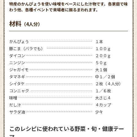
特産のかんぴょうを使い味噌をベースにした汁物です。各家庭で味
わう他、各種イベントで来場者に振るまわれます。
材料
（4人分）
かんぴょう
１本
豚こま（バラでも）
１００ｇ
ダイコン
２００ｇ
ニンジン
５０ｇ
ジャガイモ
大１個
タマネギ
中１／２個
シイタケ
２枚（４人分）
コンニャク
１／６枚
味噌
大さじ４
だし汁
４カップ
サラダ油
少々
このレシピに使われている野菜・旬・健康テー
マ