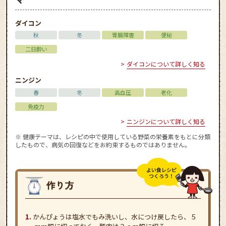
ダイコン
秋
冬
胃腸障害
便秘
二日酔い
ダイコンについて詳しく知る
ニンジン
春
冬
高血圧
老化
免疫力
ニンジンについて詳しく知る
※ 健康テーマは、レシピの中で使用している野菜の栄養素をもとに分類
したもので、病気の回復などをお約束するものではありません。
よい食レシピ
つくろう！
かんぴょうは塩水でもみ洗いし、水につけ戻したら、５