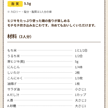
5.5g
※ カロリー・塩分・脂質は1人分の値
ヒジキをたっぷり使った磯の香りが楽しめる
モチモチ炊き込みおこわです。冷めてもおいしくいただけます。
材料
（3人分）
もち米
1と1/2合
うるち米
1/2合
芽ヒジキ(乾)
5g
にんじん
1/4本
しいたけ
2枚
こんにゃく
1/3枚
油揚げ
1枚
サラダ油
小さじ1
A.だし汁
1カップ
A.酒
大さじ2
A.砂糖
大さじ1