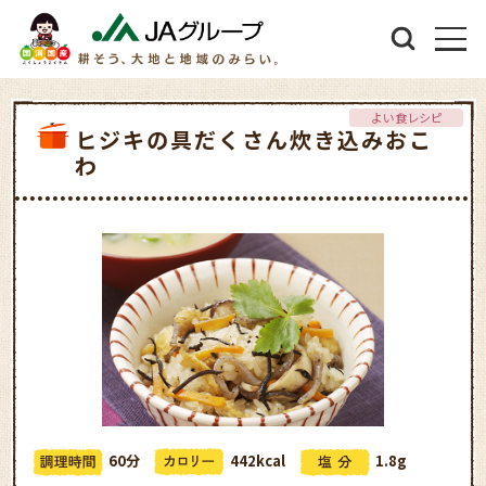
よい食レシピ
ヒジキの具だくさん炊き込みおこ
わ
60分
442kcal
1.8g