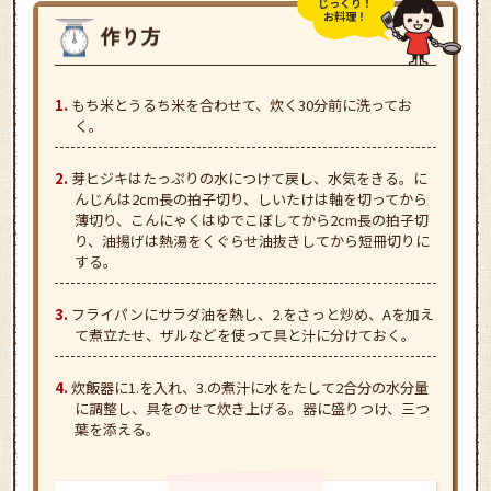
じっくり！
お料理！
もち米とうるち米を合わせて、炊く30分前に洗ってお
く。
芽ヒジキはたっぷりの水につけて戻し、水気をきる。に
んじんは2cm長の拍子切り、しいたけは軸を切ってから
薄切り、こんにゃくはゆでこぼしてから2cm長の拍子切
り、油揚げは熱湯をくぐらせ油抜きしてから短冊切りに
する。
フライパンにサラダ油を熱し、2.をさっと炒め、Aを加え
て煮立たせ、ザルなどを使って具と汁に分けておく。
炊飯器に1.を入れ、3.の煮汁に水をたして2合分の水分量
に調整し、具をのせて炊き上げる。器に盛りつけ、三つ
葉を添える。