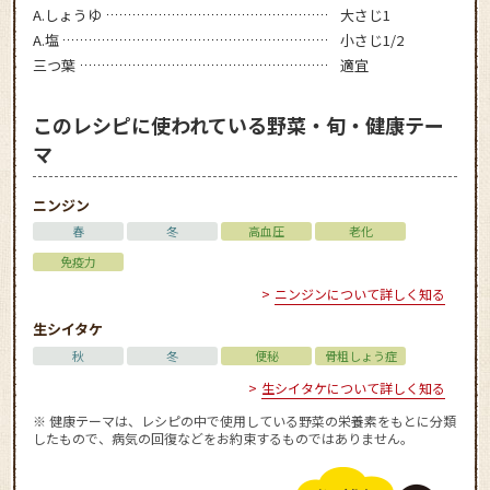
A.しょうゆ
大さじ1
A.塩
小さじ1/2
三つ葉
適宜
このレシピに使われている野菜・旬・健康テー
マ
ニンジン
春
冬
高血圧
老化
免疫力
ニンジンについて詳しく知る
生シイタケ
秋
冬
便秘
骨粗しょう症
生シイタケについて詳しく知る
※ 健康テーマは、レシピの中で使用している野菜の栄養素をもとに分類
したもので、病気の回復などをお約束するものではありません。