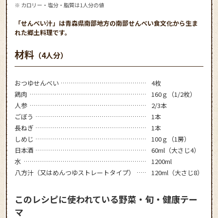
※ カロリー・塩分・脂質は1人分の値
「せんべい汁」は青森県南部地方の南部せんべい食文化から生ま
れた郷土料理です。
材料
（4人分）
おつゆせんべい
4枚
鶏肉
160ｇ（1/2枚）
人参
2/3本
ごぼう
1本
長ねぎ
1本
しめじ
100ｇ（1房）
日本酒
60ml（大さじ4）
水
1200ml
八方汁（又はめんつゆストレートタイプ）
120ml（大さじ8）
このレシピに使われている野菜・旬・健康テー
マ