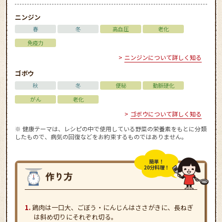
ニンジン
春
冬
高血圧
老化
免疫力
ニンジンについて詳しく知る
ゴボウ
秋
冬
便秘
動脈硬化
がん
老化
ゴボウについて詳しく知る
※ 健康テーマは、レシピの中で使用している野菜の栄養素をもとに分類
したもので、病気の回復などをお約束するものではありません。
簡単！
20分料理！
鶏肉は一口大、ごぼう・にんじんはささがきに、長ねぎ
は斜め切りにそれぞれ切る。