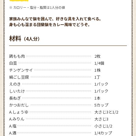
※ カロリー・塩分・脂質は1人分の値
家族みんなで鍋を囲んで、好きな具を入れて食べる。
身も心も温まる団欒鍋をカレー風味でどうぞ。
材料
（4人分）
鶏もも肉
2枚
白菜
1/4個
チンゲンサイ
1株
絹ごし豆腐
1丁
えのき
1パック
しいたけ
1パック
長ねぎ
1本
かつおだし
5カップ
A.しょうゆ
大さじ3と1/2
A.みりん
大さじ3
A.塩
小さじ1/2
A.酒
1/4カップ