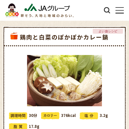
よい食レシピ
鶏肉と白菜のぽかぽかカレー鍋
30分
376kcal
3.2g
17.8g