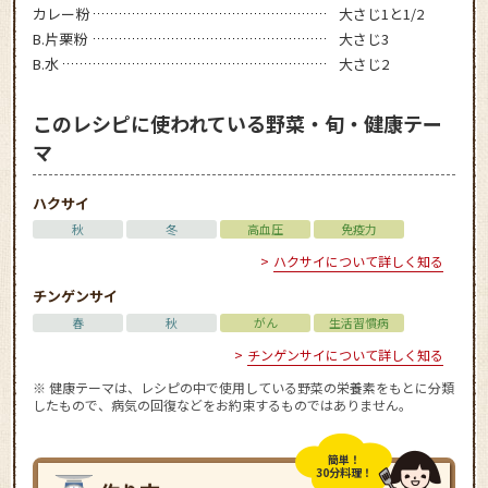
カレー粉
大さじ1と1/2
B.片栗粉
大さじ3
B.水
大さじ2
このレシピに使われている野菜・旬・健康テー
マ
ハクサイ
秋
冬
高血圧
免疫力
ハクサイについて詳しく知る
チンゲンサイ
春
秋
がん
生活習慣病
チンゲンサイについて詳しく知る
※ 健康テーマは、レシピの中で使用している野菜の栄養素をもとに分類
したもので、病気の回復などをお約束するものではありません。
簡単！
30分料理！