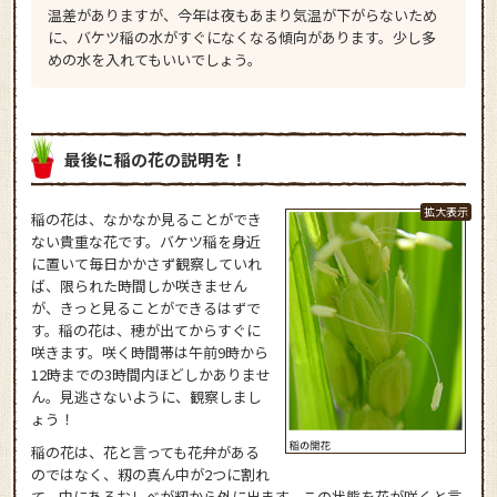
温差がありますが、今年は夜もあまり気温が下がらないため
に、バケツ稲の水がすぐになくなる傾向があります。少し多
めの水を入れてもいいでしょう。
最後に稲の花の説明を！
稲の花は、なかなか見ることができ
ない貴重な花です。バケツ稲を身近
に置いて毎日かかさず観察していれ
ば、限られた時間しか咲きません
が、きっと見ることができるはずで
す。稲の花は、穂が出てからすぐに
咲きます。咲く時間帯は午前9時から
12時までの3時間内ほどしかありませ
ん。見逃さないように、観察しまし
ょう！
稲の花は、花と言っても花弁がある
のではなく、籾の真ん中が2つに割れ
て、中にあるおしべが籾から外に出ます。この状態を花が咲くと言