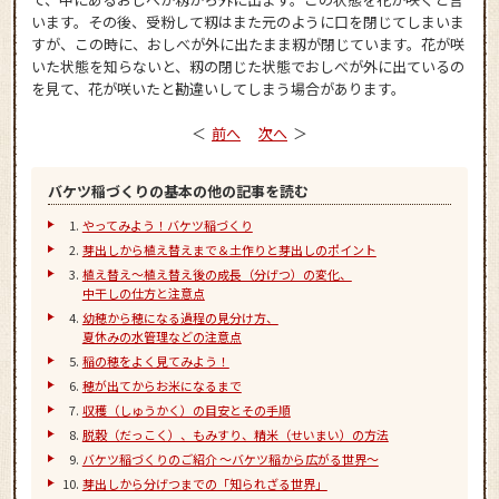
います。その後、受粉して籾はまた元のように口を閉じてしまいま
すが、この時に、おしべが外に出たまま籾が閉じています。花が咲
いた状態を知らないと、籾の閉じた状態でおしべが外に出ているの
を見て、花が咲いたと勘違いしてしまう場合があります。
前へ
次へ
バケツ稲づくりの基本の他の記事を読む
やってみよう！バケツ稲づくり
芽出しから植え替えまで＆土作りと芽出しのポイント
植え替え～植え替え後の成長（分げつ）の変化、
中干しの仕方と注意点
幼穂から穂になる過程の見分け方、
夏休みの水管理などの注意点
稲の穂をよく見てみよう！
穂が出てからお米になるまで
収穫（しゅうかく）の目安とその手順
脱穀（だっこく）、もみすり、精米（せいまい）の方法
バケツ稲づくりのご紹介 ～バケツ稲から広がる世界～
芽出しから分げつまでの「知られざる世界」