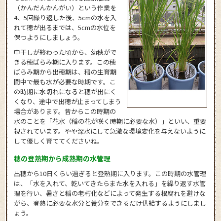
（かんだんかんがい）という作業を
4、5回繰り返した後、5cmの水を入
れて穂が出るまでは、5cmの水位を
保つようにしましょう。
中干しが終わった頃から、幼穂がで
きる穂ばらみ期に入ります。この穂
ばらみ期から出穂期は、稲の生育期
間中で最も水が必要な時期です。こ
の時期に水切れになると穂が出にく
くなり、途中で出穂が止まってしまう
場合があります。昔からこの時期の
水のことを「花水（稲の花が咲く時期に必要な水）」といい、重要
視されています。やや深水にして急激な環境変化を与えないように
して優しく育ててくださいね。
穂の登熟期から成熟期の水管理
出穂から10日くらい過ぎると登熟期に入ります。この時期の水管理
は、「水を入れて、乾いてきたらまた水を入れる」を繰り返す水管
理を行い、暑さと稲の老朽化などによって発生する根腐れを避けな
がら、登熟に必要な水分と養分をできるだけ供給するようにしまし
ょう。