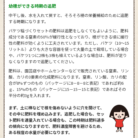
幼穂ができる時期の追肥
中干し後、水を入れて戻すと、そろそろ穂の栄養補給のために追肥
する時期になります。
バケツ稲づくりセットの肥料は追肥をしなくてもよいように、肥料
成分である窒素の50％が緩行性となっており、穂ができる頃に緩行
性の肥料が効くように工夫されています。ただし、バケツ（10～15
リットル）よりも大きな容器を使って大量の土で栽培している場合
や、バケツ1つに2株も3株も植えているような場合は、肥料が足り
なくなりますので追肥してください。
肥料は、園芸店やホームセンターなどで販売されている窒素、リン
酸、カリの3要素の化成肥料になります。窒素、リン酸、カリの配
合が8%ずつのもの（パッケージに8－8－8と表記）であれば約6
ｇ、15%のもの（パッケージに15－15－15と表記）であればその
半分の約3gを入れます。
まず、土に棒などで根を傷めないように穴を開けて、
その中に肥料を埋め込みます。追肥した場合も、セッ
ト肥料を適量入れている場合も、この時期は肥料過多
の傾向になりますので、肥料濃度障害を避けるため、
ある程度の水量が必要になります。