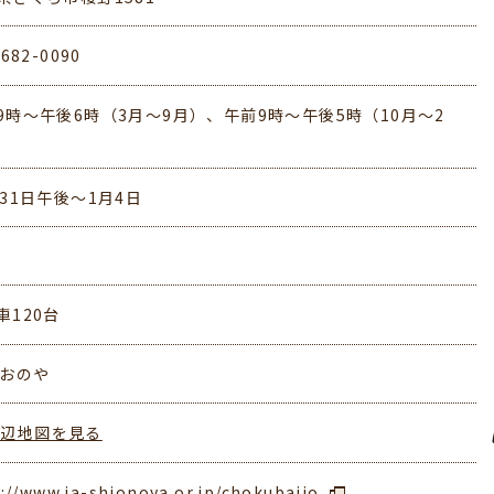
-682-0090
9時～午後6時（3月～9月）、午前9時～午後5時（10月～2
月）
月31日午後～1月4日
車120台
しおのや
周辺地図を見る
://www.ja-shionoya.or.jp/chokubaijo