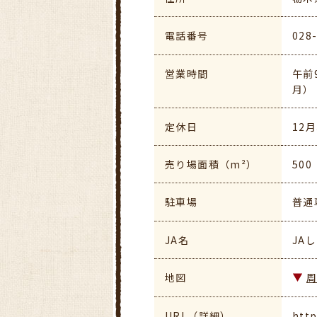
電話番号
028
営業時間
午前
定休日
12
売り場面積（m²）
500
駐車場
普通
JA名
JA
地図
URL（詳細）
http