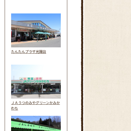
たんたんプラザ光陽台
ＪＡうつのみやグリーンかみか
わち