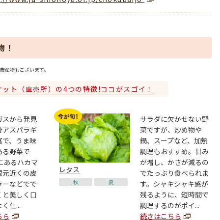
物！
農産物もございます。
ケット（直売所）の4つの特徴!ココがスゴイ！
ガスから発見
サラダに欠かせない野
分アスパラギ
菜ですが、炒め物や
富で、うま味
鍋、スープなど、加熱
ある野菜で
調理もおすすめ。甘み
にあるハカマ
が増し、かさが減るの
レタス
根元近くの皮
でたっぷり食べられま
秋
夏
ラーなどでで
す。シャキシャキ感が
くと美しく口
残るように、短時間で
仕...
調理するのがポイ...
ちら
続きはこちら