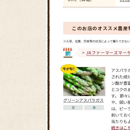
このお店のオススメ農産
※入荷、在庫、天候等の状況によって購入できない
JAファーマーズマー
アスパラ
された成
ン酸が豊
とコクの
す。 節々
グリーンアスパラガス
や、固い
夏
春
は、ピー
剥いてお
当たりもよく
続きはこ