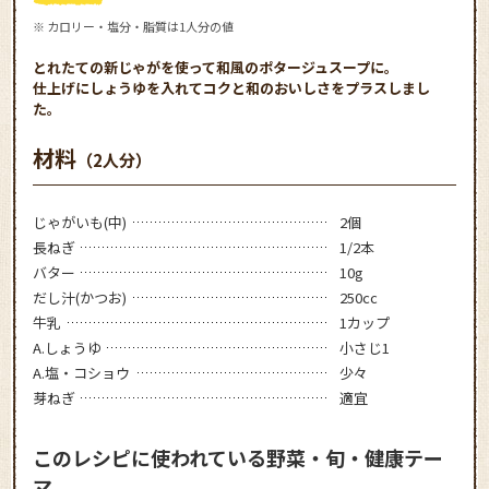
※ カロリー・塩分・脂質は1人分の値
とれたての新じゃがを使って和風のポタージュスープに。
仕上げにしょうゆを入れてコクと和のおいしさをプラスしまし
た。
材料
（2人分）
じゃがいも(中)
2個
長ねぎ
1/2本
バター
10g
だし汁(かつお)
250cc
牛乳
1カップ
A.しょうゆ
小さじ1
A.塩・コショウ
少々
芽ねぎ
適宜
このレシピに使われている野菜・旬・健康テー
マ