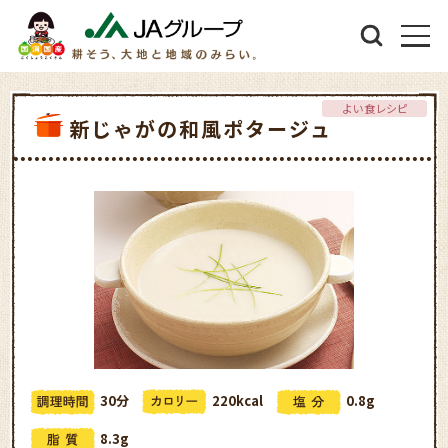
よい食レシピ
新じゃがの和風ポタージュ
30分
220kcal
0.8g
8.3g