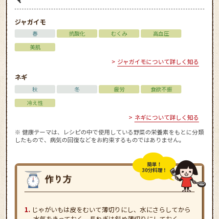
ジャガイモ
春
抗酸化
むくみ
高血圧
美肌
ジャガイモについて詳しく知る
ネギ
秋
冬
疲労
食欲不振
冷え性
ネギについて詳しく知る
※ 健康テーマは、レシピの中で使用している野菜の栄養素をもとに分類
したもので、病気の回復などをお約束するものではありません。
簡単！
30分料理！
じゃがいもは皮をむいて薄切りにし、水にさらしてから
水気をきっておく。長ねぎは斜め薄切りにしておく。