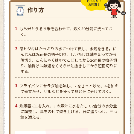
じっくり！
お料理！
もち米とうるち米を合わせて、炊く30分前に洗ってお
く。
芽ヒジキはたっぷりの水につけて戻し、水気をきる。に
んじんは2cm長の拍子切り、しいたけは軸を切ってから
薄切り、こんにゃくはゆでこぼしてから2cm長の拍子切
り、油揚げは熱湯をくぐらせ油抜きしてから短冊切りに
する。
フライパンにサラダ油を熱し、2.をさっと炒め、Aを加え
て煮立たせ、ザルなどを使って具と汁に分けておく。
炊飯器に1.を入れ、3.の煮汁に水をたして2合分の水分量
に調整し、具をのせて炊き上げる。器に盛りつけ、三つ
葉を添える。