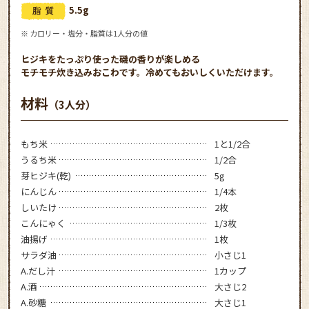
5.5g
※ カロリー・塩分・脂質は1人分の値
ヒジキをたっぷり使った磯の香りが楽しめる
モチモチ炊き込みおこわです。冷めてもおいしくいただけます。
材料
（3人分）
もち米
1と1/2合
うるち米
1/2合
芽ヒジキ(乾)
5g
にんじん
1/4本
しいたけ
2枚
こんにゃく
1/3枚
油揚げ
1枚
サラダ油
小さじ1
A.だし汁
1カップ
A.酒
大さじ2
A.砂糖
大さじ1