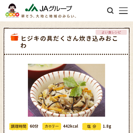
よい食レシピ
ヒジキの具だくさん炊き込みおこ
わ
60分
442kcal
1.8g