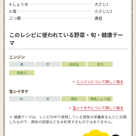
A.しょうゆ
大さじ1
A.塩
小さじ1/2
三つ葉
適宜
このレシピに使われている野菜・旬・健康テー
マ
ニンジン
春
冬
高血圧
老化
免疫力
ニンジンについて詳しく知る
生シイタケ
秋
冬
便秘
骨粗しょう症
生シイタケについて詳しく知る
※ 健康テーマは、レシピの中で使用している野菜の栄養素をもとに分類
したもので、病気の回復などをお約束するものではありません。