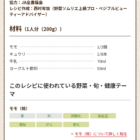
協力：JA全農福島
レシピ作成：西村有加（野菜ソムリエ上級プロ・べジフルビュー
ティーアドバイザー）
材料
（1人分（200g））
モモ
1/2個
キュウリ
1/8本
牛乳
70ml
ヨーグルト飲料
50ml
このレシピに使われている野菜・旬・健康テー
マ
モモ（桃）
夏
秋
抗酸化
高血圧
便秘
がん
老化
モモ（桃）について詳しく知る