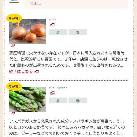
ゴイ！
タマネギ
夏
春
家庭料理に欠かせない存在ですが、日本に導入されたのは明治時
代と、比較的新しい野菜です。１年中、店頭に並ぶのは、乾燥させ
た貯蔵ものが出荷されるためです。収穫後すぐに出荷されるの...
続きはこちら
グリーンアスパラガス
夏
春
アスパラガスから発見された成分アスパラギン酸が豊富で、うま
味とコクのある野菜です。 節々にあるハカマや、固い根元近くの
皮は、ピーラーなどでで剥いておくと美しく口当たりもよく仕...