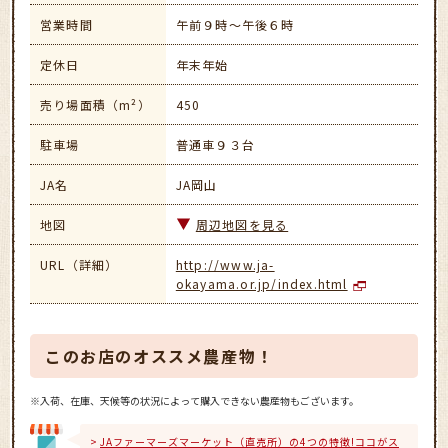
営業時間
午前９時～午後６時
定休日
年末年始
売り場面積（m²）
450
駐車場
普通車９３台
JA名
JA岡山
地図
周辺地図を見る
URL（詳細）
http://www.ja-
okayama.or.jp/index.html
このお店のオススメ農産物！
※入荷、在庫、天候等の状況によって購入できない農産物もございます。
JAファーマーズマーケット（直売所）の4つの特徴!ココがス