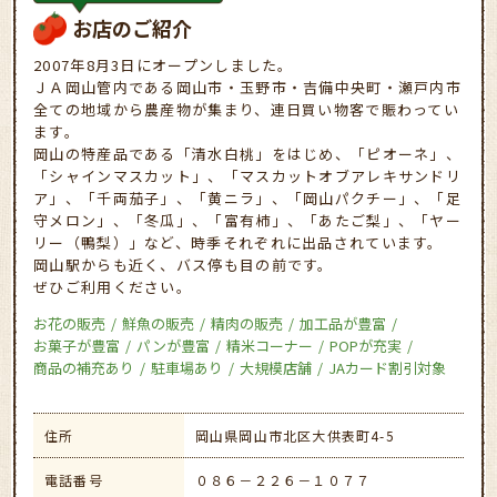
お店のご紹介
2007年8月3日にオープンしました。
ＪＡ岡山管内である岡山市・玉野市・吉備中央町・瀬戸内市
全ての地域から農産物が集まり、連日買い物客で賑わってい
ます。
岡山の特産品である「清水白桃」をはじめ、「ピオーネ」、
「シャインマスカット」、「マスカットオブアレキサンドリ
ア」、「千両茄子」、「黄ニラ」、「岡山パクチー」、「足
守メロン」、「冬瓜」、「富有柿」、「あたご梨」、「ヤー
リー（鴨梨）」など、時季それぞれに出品されています。
岡山駅からも近く、バス停も目の前です。
ぜひご利用ください。
お花の販売
鮮魚の販売
精肉の販売
加工品が豊富
お菓子が豊富
パンが豊富
精米コーナー
POPが充実
商品の補充あり
駐車場あり
大規模店舗
JAカード割引対象
住所
岡山県岡山市北区大供表町4-5
電話番号
０８６－２２６－１０７７