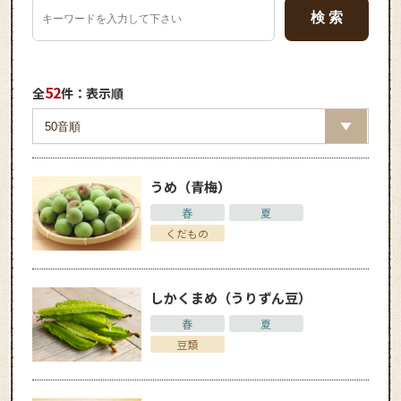
52
全
件：表示順
うめ（青梅）
春
夏
くだもの
しかくまめ（うりずん豆）
春
夏
豆類