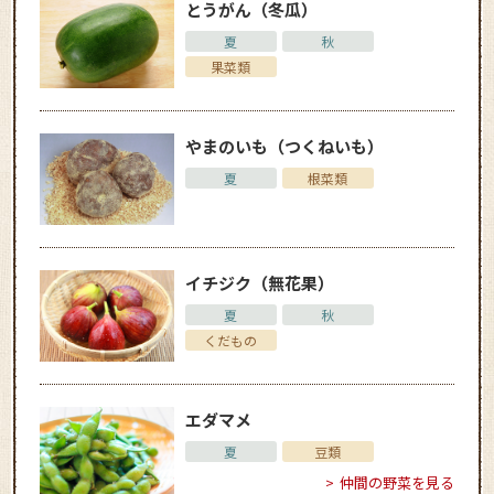
とうがん（冬瓜）
夏
秋
果菜類
やまのいも（つくねいも）
夏
根菜類
イチジク（無花果）
夏
秋
くだもの
エダマメ
夏
豆類
仲間の野菜を見る