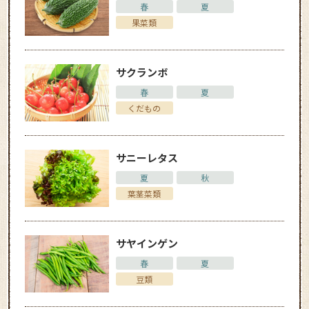
春
夏
果菜類
サクランボ
春
夏
くだもの
サニーレタス
夏
秋
葉茎菜類
サヤインゲン
春
夏
豆類