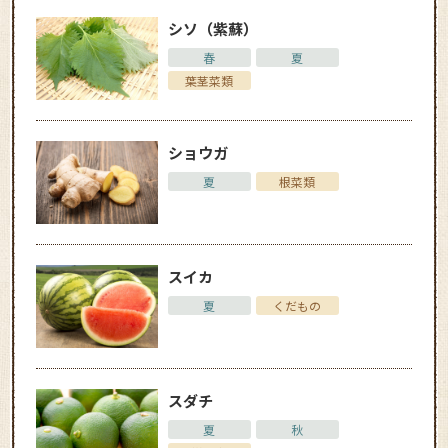
シソ（紫蘇）
春
夏
葉茎菜類
ショウガ
夏
根菜類
スイカ
夏
くだもの
スダチ
夏
秋