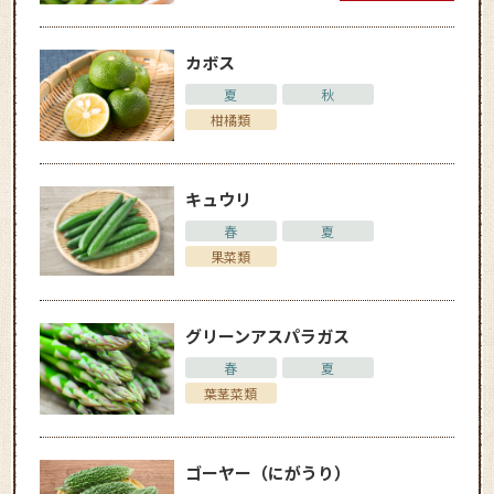
カボス
夏
秋
柑橘類
キュウリ
春
夏
果菜類
グリーンアスパラガス
春
夏
葉茎菜類
ゴーヤー（にがうり）