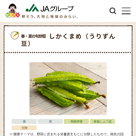
しかくまめ（うりずん
春・夏の旬野菜
豆）
春
夏
胃腸障害
骨粗しょう症
豆類
※ 健康テーマは、野菜に含まれる栄養素をもとに分類したもので、病気の回