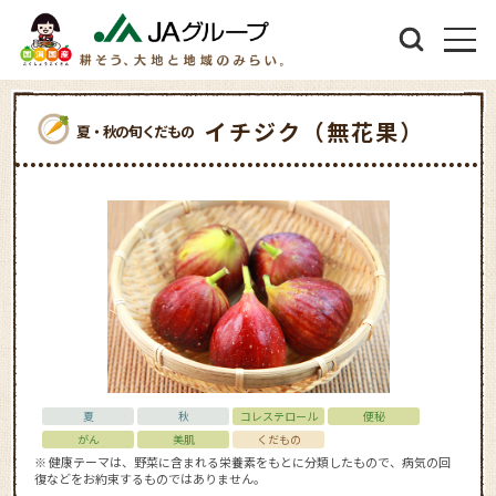
イチジク（無花果）
夏・秋の旬くだもの
夏
秋
コレステロール
便秘
がん
美肌
くだもの
※ 健康テーマは、野菜に含まれる栄養素をもとに分類したもので、病気の回
復などをお約束するものではありません。