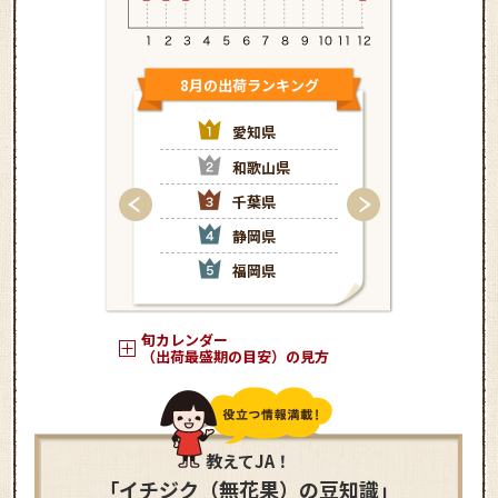
8月の出荷ランキング
9月の出荷
愛知県
和
和歌山県
愛
千葉県
福
静岡県
静
福岡県
埼
旬カレンダー
（出荷最盛期の目安）の見方
教えてJA！
「イチジク（無花果）の豆知識」