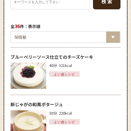
36
全
件：表示順
ブルーベリーソース仕立てのチーズケーキ
40分
321kcal
よい食レシピ
新じゃがの和風ポタージュ
30分
220kcal
よい食レシピ