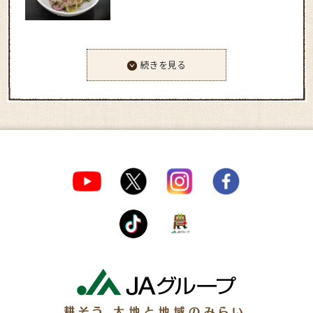
続きを見る