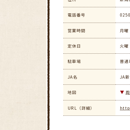
電話番号
025
営業時間
月曜・
定休日
火曜
駐車場
普通
JA名
JA
地図
URL（詳細）
http