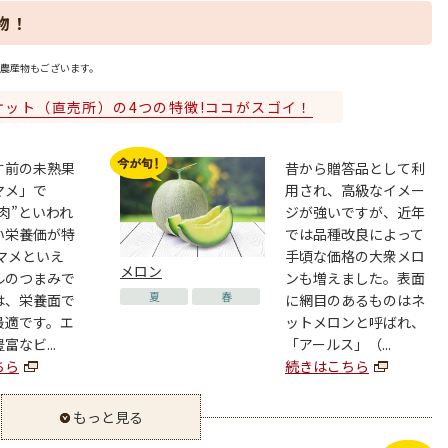
物！
農産物もございます。
ケット（直売所）の4つの特徴!ココがスゴイ！
す前の未熟果
昔から贈答品として利
マメ」で
用され、高級なイメー
肉”といわれ
ジが強いですが、近年
い栄養価が特
では品種改良によって
マメといえ
手頃な価格の大衆メロ
メロン
ルのつまみで
ンも増えました。表面
夏
春
は、栄養面で
に網目のあるものはネ
最適です。エ
ットメロンと呼ばれ、
富なビ...
「アールス」（...
ちら
続きはこちら
もっと見る