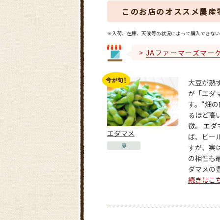
このお店のオススメ農産
※入荷、在庫、天候等の状況によって購入できない
JAファーマーズマー
大豆が熟
が「エダ
す。“畑の
るほど高
徴。 エダ
エダマメ
ば、ビー
夏
すが、実
の相性も
ダマメの豊
続きはこ